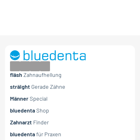
fläsh
Zahnaufhellung
sträight
Gerade Zähne
Männer
Special
fläsh Zahnaufhellung
bluedenta
Shop
sträight – Gerade Zähne
Zahnarzt
Finder
Ergänzende Zahnpflege
bluedenta
für Praxen