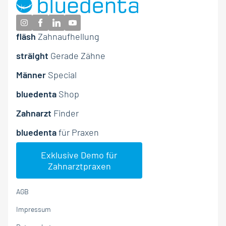
fläsh
Zahnaufhellung
sträight
Gerade Zähne
Männer
Special
fläsh Zahnaufhellung
bluedenta
Shop
sträight – Gerade Zähne
Zahnarzt
Finder
Ergänzende Zahnpflege
bluedenta
für Praxen
bluedenta – Ihre Vorteile
Exklusive Demo für
fläsh Zahnaufhellung
Zahnarztpraxen
sträight Aligner
AGB
Impressum