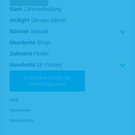
fläsh
Zahnaufhellung
sträight
Gerade Zähne
Männer
Special
fläsh Zahnaufhellung
bluedenta
Shop
sträight – Gerade Zähne
Zahnarzt
Finder
Ergänzende Zahnpflege
bluedenta
für Praxen
bluedenta – Ihre Vorteile
Exklusive Demo für
fläsh Zahnaufhellung
Zahnarztpraxen
sträight Aligner
AGB
Impressum
Datenschutz