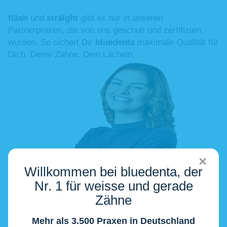
fläsh
und
sträight
gibt es nur in unseren
Partnerpraxen, die von uns geschult und zertifiziert
wurden. So sichert Dir
bluedenta
maximale Qualität für
Dich. Deine Zähne. Dein Lächeln.
Willkommen bei bluedenta, der
Nr. 1 für weisse und gerade
Zähne
Mehr als 3.500 Praxen in Deutschland
Zur bluedentamap