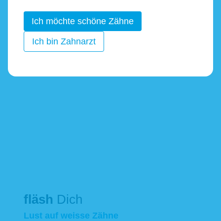
Ich möchte schöne Zähne
bluedenta
entdecken
Ich bin Zahnarzt
fläsh
Dich
Lust auf weisse Zähne